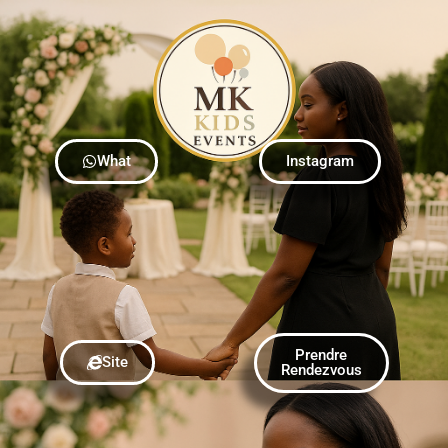
What
Instagram
Prendre
Site
Rendezvous